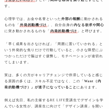
す。
心理学では、お金や名誉といった
外部の報酬
に動かされる
ものを「
外発的動機づけ
」、自分自身の
内なる欲求や関心
に突き動かされるものを「
内発的動機づけ
」と呼びます。
「早く成果を出さなければ」「周囲に置いていかれる」と
いう外発的な焦りだけで行動していると、小さな障壁にぶ
つかっただけで脳はすぐ疲弊し、モチベーションが途切れ
てしまいます。
実は、多くの方がキャリアチェンジで停滞していると感じ
る原因の多くは、スキル不足ではなく、この「
Want（内
発的動機づけ）」が迷子になっていること
にあります。
例えば先日、私の主催するRE LIFE受講生でデザインを学
んでいる女性が、講座生に向けて「デザイン講座」を開い