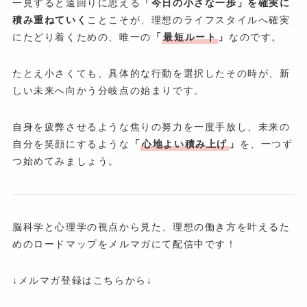
一見すると遠回りに思える
「今日の小さな一歩」を確実に
積み重ねていく
ことこそが、理想のライフスタイルへ確実
にたどり着くための、唯一の
「
最短ルート
」
なのです。
たとえ小さくても、具体的な行動を選択したその時が、新
しい未来へ向かう分岐点の始まりです。
自身を疲弊させるような焦りの努力を一度手放し、未来の
自分を笑顔にするような
「
心地よい積み上げ
」
を、一つず
つ始めてみましょう。
脳科学と心理学の視点から見た、理想の働き方を叶えるた
めのロードマップをメルマガにて配信中です！
↓メルマガ登録はこちらから↓