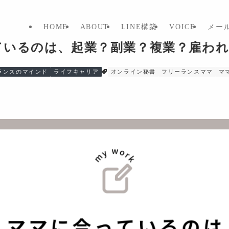
HOME
ABOUT
LINE構築
VOICE
メー
ているのは、起業？副業？複業？雇わ
ランスのマインド
ライフキャリア
オンライン秘書
フリーランスママ
マ