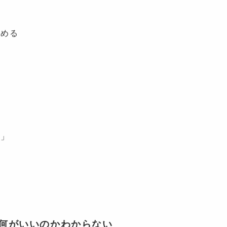
諦める
い」
何がいいのかわからない