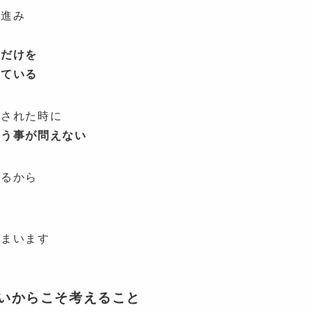
に進み
も
とだけを
っている
たされた時に
いう事が問えない
いるから
しまいます
いからこそ考えること