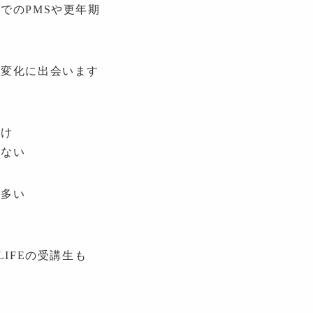
でのPMSや更年期
な変化に出会います
かけ
けない
が多い
LIFEの受講生も