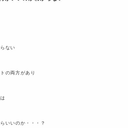
からない
ットの両方があり
す
トは
す
たらいいのか・・・？