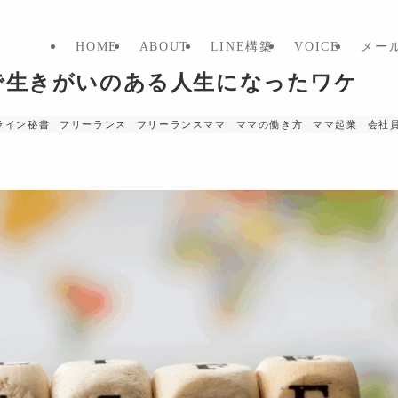
HOME
ABOUT
LINE構築
VOICE
メー
で生きがいのある人生になったワケ
ライン秘書
フリーランス
フリーランスママ
ママの働き方
ママ起業
会社