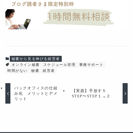
秘書から見る伸びる経営者
オンライン秘書
スケジュール管理
事務サポート
時間がない
秘書
経営者
バックオフィスの仕組
【実践】手放す５
み化 メリットとデメ
STEP〜STEP１→２
リット