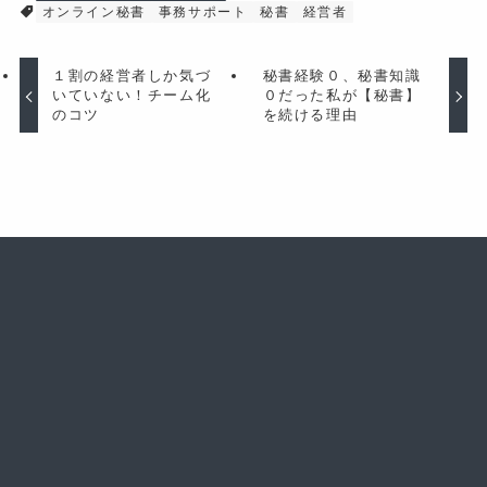
オンライン秘書
事務サポート
秘書
経営者
１割の経営者しか気づ
秘書経験０、秘書知識
いていない！チーム化
０だった私が【秘書】
のコツ
を続ける理由
理想の働き方を叶えるロードマップが学べる
メルマガ5大登録特典プレゼント！
メルマガに登録する