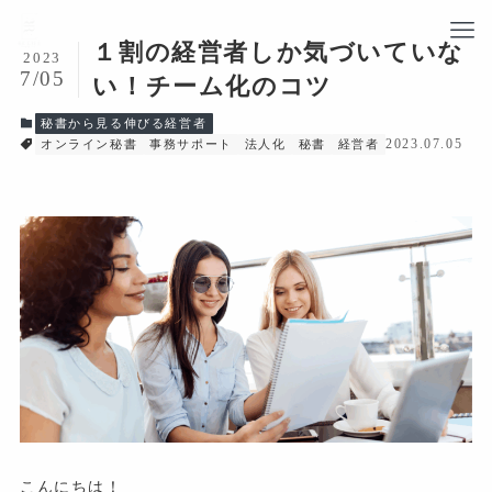
１割の経営者しか気づいていな
2023
7/05
い！チーム化のコツ
秘書から見る伸びる経営者
2023.07.05
オンライン秘書
事務サポート
法人化
秘書
経営者
こんにちは！