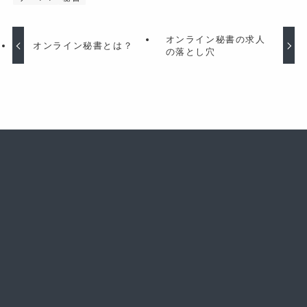
オンライン秘書の求人
オンライン秘書とは？
の落とし穴
理想の働き方を叶えるロードマップが学べる
メルマガ5大登録特典プレゼント！
メルマガに登録する